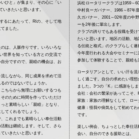
いいひと」が集まり、その心に「い
浜松ロータリークラブは1959～6
ていきたいと思います。
中村良ーガバナー、1986～87年
久ガバナー、2001～02年度の
営するにあたって、RIの、そして地
ーを2年後に輩出します。
立てました。
クラブの誇りでもある役職を受け
たいと思います。地区の活動、地
る伝統と格式」のクラブらしく遂
たのは、人脈作りです。いろいろな
今年度行われる大会やセミナーに
い世界を知っている方との交流で
参加して体験することで、親睦も
い自分ですので、親睦の機会は、お
ロータリアンとして、いい汗を流
を流しながら、同じ成果を求めて活
しく過ごす。自分の求めたい理想
れるのではないでしょうか。
ました。3つの「K」に感謝をし
。こちらから無理にお願いするつも
会社：会社の繁栄があってこそ、
、そのために時間を作っていただけ
家族：家族の理解なくして、ロー
きっと素晴らしい「親睦」となり、
健康：怪我や病気をして初めてわ
にしてくれるでしょう。
です。
で、これまでも素晴らしい奉仕活動
の活動は継続します。そして、さら
楽しい例会、ちょっとした奉仕活
していきたいと思います。
会い、自分のできる援助とは。